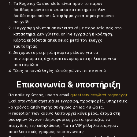
Τα Regency Casino slots είναι προς το παρόν
διαθέσιμα μόνο στα φυσικά καταστήματα. Δεν
διαθέτουμε online πλατφόρμα για απομακρυσμένο
παιχνίδι.
Η εγγραφή γίνεται αποκλειστικά με παρουσία σας στο
κατάστημα. Δεν γίνεται online εγγραφή ή κράτηση.
Κάρτα εκδίδεται απευθείας μετά τον έλεγχο
ταυτότητας.
Δεχόμαστε μετρητά ή κάρτα μέλους για τα
πονταρίσματα, όχι κρυπτονομίσματα ή ηλεκτρονικά
πορτοφόλια.
Όλες οι συναλλαγές ολοκληρώνονται σε ευρώ.
Επικοινωνία & υποστήριξη
Για κάθε ερώτηση, use το email
guestservices@rct.regency.gr
.
Εκεί απαντάμε σχετικά με εγγραφή, προσφορές, υπηρεσίες
- ο χρόνος απάντησης συνήθως 24 ως 48 ώρες.
Η reception των καζίνο λειτουργεί κάθε μέρα, άτομα στη
ρεσεψιόν δίνουν πληροφορίες για τα τραπέζια, τα
παιχνίδια, τις εκδηλώσεις. Για τα VIP μέλη λειτουργούν
αποκλειστικές γραμμές επικοινωνίας.