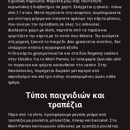
η φυσική παρουσία. Φέρνετε μαζί σας ταυτότητα
ευρωπαϊκή ή διαβατήριο σε χαρτί. Ελέγχεται η ηλικία - πάνω
από 21 ετών. Μετά πηγαίνετε στη reception, συμπληρώνετε
μια σύντομη φόρμα και παίρνετε αμέσως την κάρτα μέλους,
που ανοίγει την πρόσβαση σε όλες τις αίθουσες.
Διαλέγετε χώρο με slots, περνάτε από τα ταμεία και
φορτίζετε την κάρτα με το ποσό που θέλετε. Την εισάγετε
στη μηχανή, ξεκινά το παιχνίδι. Δεν χρεώνεται είσοδος, δεν
υπάρχουν ετήσια ή εγγραφικά έξοδα.
Η ίδια κάρτα χρησιμοποιείται και στα δύο Regency casinos
στην Ελλάδα. Για το Mont Parnes, το τελεφερίκ ξεκινάει από
το παρκινγκ και φέρνει κατευθείαν στο casino. Στην
Θεσσαλονίκη, παρέχεται δωρεάν μεταφορά από
αεροδρόμιο και κέντρο πόλης συγκεκριμένες ώρες κάθε
ημέρα.
Τύποι παιχνιδιών και
τραπέζια
Πέρα από τα slots, προσφέρουμε μεγάλη γκάμα από
τραπέζια με ρουλέτα, μπλακτζάκ, πόκερ και baccarat. Στο
Mont Parnes λειτουργούν αίθουσες με τραπέζια ρουλέτας